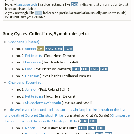
status.
Note: A
language code
in a blue rectangle like
ENG
indicates that a translation to that
language is available.
A grey rectangle like
FRE
indicates a particular translation (usually one set to music)
exists but isn't yet available.
Song Cycles, Collections, Symphonies, etc.:
Chansons [First set]
no. 1.
Sonnet
CHI
ENG
GER
POR
no. 2.
Petite église
(Text: Henri Devain)
no. 3.
Le coucou
(Text: Paul-Jean Toulet)
no. 4.
Ode
(Text: Pierre de Ronsard)
CAT
ENG
ENG
GER
no. 5.
Chanson
(Text: Charles Ferdinand Ramuz)
Chansons [Second set]
no. 1.
Janeton
(Text: Roland Stähli)
no. 2.
Petite église
(Text: Henri Devain)
no. 3.
Si Charlotte avait voulu
(Text: Roland Stähli)
Die Weise von Liebe und Tod des Cornets Christoph Rilke
(
The air of the love
and death of Coronet Christoph Rilke
, translated by Knut W. Barde) (
Chanson de
l'amour et la mort du cornette Christophe Rilke
)
ENG
FRE
no. 1.
Reiten...
(Text: Rainer Maria Rilke)
ENG
ENG
FRE