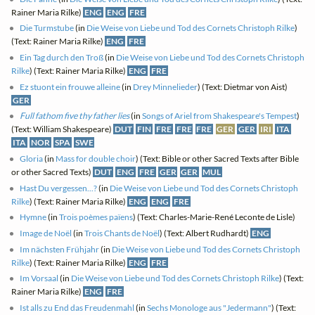
Rainer Maria Rilke)
ENG
ENG
FRE
Die Turmstube
(in
Die Weise von Liebe und Tod des Cornets Christoph Rilke
)
(Text: Rainer Maria Rilke)
ENG
FRE
Ein Tag durch den Troß
(in
Die Weise von Liebe und Tod des Cornets Christoph
Rilke
) (Text: Rainer Maria Rilke)
ENG
FRE
Ez stuont ein frouwe alleine
(in
Drey Minnelieder
) (Text: Dietmar von Aist)
GER
Full fathom five thy father lies
(in
Songs of Ariel from Shakespeare's Tempest
)
(Text: William Shakespeare)
DUT
FIN
FRE
FRE
FRE
GER
GER
IRI
ITA
ITA
NOR
SPA
SWE
Gloria
(in
Mass for double choir
) (Text: Bible or other Sacred Texts after Bible
or other Sacred Texts)
DUT
ENG
FRE
GER
GER
MUL
Hast Du vergessen...?
(in
Die Weise von Liebe und Tod des Cornets Christoph
Rilke
) (Text: Rainer Maria Rilke)
ENG
ENG
FRE
Hymne
(in
Trois poèmes païens
) (Text: Charles-Marie-René Leconte de Lisle)
Image de Noël
(in
Trois Chants de Noël
) (Text: Albert Rudhardt)
ENG
Im nächsten Frühjahr
(in
Die Weise von Liebe und Tod des Cornets Christoph
Rilke
) (Text: Rainer Maria Rilke)
ENG
FRE
Im Vorsaal
(in
Die Weise von Liebe und Tod des Cornets Christoph Rilke
) (Text:
Rainer Maria Rilke)
ENG
FRE
Ist alls zu End das Freudenmahl
(in
Sechs Monologe aus "Jedermann"
) (Text: