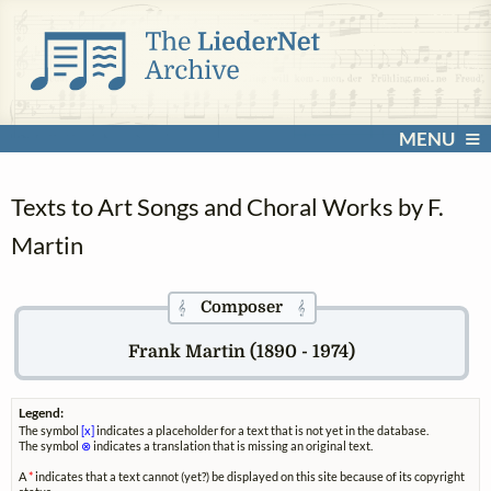
MENU
Texts to Art Songs and Choral Works by F.
Martin
Composer
𝄞
𝄞
Frank Martin (1890 - 1974)
Legend:
The symbol
[x]
indicates a placeholder for a text that is not yet in the database.
The symbol
⊗
indicates a translation that is missing an original text.
A
*
indicates that a text cannot (yet?) be displayed on this site because of its copyright