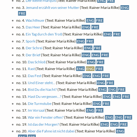
no. 2.
Der kleine Marquis
(Text: Rainer Maria Rilke)
ENG
FRE
no. 3.
Jemand erzählt von seiner Mutter
(Text: Rainer Maria Rilke)
ENG
FRE
no. 4.
Wachtfeuer
(Text: Rainer Maria Rilke)
ENG
FRE
no. 5.
Das Heer
(Text: Rainer Maria Rilke)
ENG
FRE
no. 6.
Ein Tag durch den Troß
(Text: Rainer Maria Rilke)
ENG
FRE
no. 7.
Spork
(Text: Rainer Maria Rilke)
ENG
FRE
no. 8.
Der Schrei
(Text: Rainer Maria Rilke)
ENG
FRE
no. 9.
Der Brief
(Text: Rainer Maria Rilke)
ENG
ENG
FRE
no. 10.
Das Schloß
(Text: Rainer Maria Rilke)
ENG
FRE
no. 11.
Rast
(Text: Rainer Maria Rilke)
ENG
ENG
FRE
no. 12.
Das Fest
(Text: Rainer Maria Rilke)
ENG
ENG
FRE
no. 13.
Und Einer steht...
(Text: Rainer Maria Rilke)
ENG
FRE
no. 14.
Bist Du die Nacht?
(Text: Rainer Maria Rilke)
ENG
ENG
FRE
no. 15.
Hast Du vergessen...?
(Text: Rainer Maria Rilke)
ENG
ENG
FRE
no. 16.
Die Turmstube
(Text: Rainer Maria Rilke)
ENG
FRE
no. 17.
Im Vorsaal
(Text: Rainer Maria Rilke)
ENG
FRE
no. 18.
War ein Fenster offen?
(Text: Rainer Maria Rilke)
ENG
ENG
FRE
no. 19.
Ist das der Morgen?
(Text: Rainer Maria Rilke)
ENG
ENG
FRE
no. 20.
Aber die Fahne ist nicht dabei
(Text: Rainer Maria Rilke)
ENG
ENG
FRE