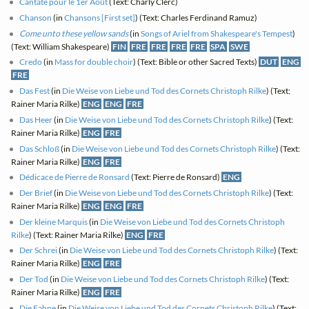
Cantate pour le 1er Août
(Text: Charly Clerc)
Chanson
(in
Chansons [First set]
) (Text: Charles Ferdinand Ramuz)
Come unto these yellow sands
(in
Songs of Ariel from Shakespeare's Tempest
)
(Text: William Shakespeare)
FIN
FRE
FRE
FRE
FRE
SPA
SWE
Credo
(in
Mass for double choir
) (Text: Bible or other Sacred Texts)
DUT
ENG
FRE
Das Fest
(in
Die Weise von Liebe und Tod des Cornets Christoph Rilke
) (Text:
Rainer Maria Rilke)
ENG
ENG
FRE
Das Heer
(in
Die Weise von Liebe und Tod des Cornets Christoph Rilke
) (Text:
Rainer Maria Rilke)
ENG
FRE
Das Schloß
(in
Die Weise von Liebe und Tod des Cornets Christoph Rilke
) (Text:
Rainer Maria Rilke)
ENG
FRE
Dédicace de Pierre de Ronsard
(Text: Pierre de Ronsard)
ENG
Der Brief
(in
Die Weise von Liebe und Tod des Cornets Christoph Rilke
) (Text:
Rainer Maria Rilke)
ENG
ENG
FRE
Der kleine Marquis
(in
Die Weise von Liebe und Tod des Cornets Christoph
Rilke
) (Text: Rainer Maria Rilke)
ENG
FRE
Der Schrei
(in
Die Weise von Liebe und Tod des Cornets Christoph Rilke
) (Text:
Rainer Maria Rilke)
ENG
FRE
Der Tod
(in
Die Weise von Liebe und Tod des Cornets Christoph Rilke
) (Text:
Rainer Maria Rilke)
ENG
FRE
Die Fahne
(in
Die Weise von Liebe und Tod des Cornets Christoph Rilke
) (Text: