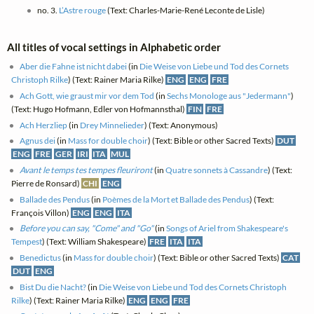
no. 3.
L’Astre rouge
(Text: Charles-Marie-René Leconte de Lisle)
All titles of vocal settings in Alphabetic order
Aber die Fahne ist nicht dabei
(in
Die Weise von Liebe und Tod des Cornets
Christoph Rilke
) (Text: Rainer Maria Rilke)
ENG
ENG
FRE
Ach Gott, wie graust mir vor dem Tod
(in
Sechs Monologe aus "Jedermann"
)
(Text: Hugo Hofmann, Edler von Hofmannsthal)
FIN
FRE
Ach Herzliep
(in
Drey Minnelieder
) (Text: Anonymous)
Agnus dei
(in
Mass for double choir
) (Text: Bible or other Sacred Texts)
DUT
ENG
FRE
GER
IRI
ITA
MUL
Avant le temps tes tempes fleuriront
(in
Quatre sonnets à Cassandre
) (Text:
Pierre de Ronsard)
CHI
ENG
Ballade des Pendus
(in
Poèmes de la Mort et Ballade des Pendus
) (Text:
François Villon)
ENG
ENG
ITA
Before you can say, "Come" and "Go"
(in
Songs of Ariel from Shakespeare's
Tempest
) (Text: William Shakespeare)
FRE
ITA
ITA
Benedictus
(in
Mass for double choir
) (Text: Bible or other Sacred Texts)
CAT
DUT
ENG
Bist Du die Nacht?
(in
Die Weise von Liebe und Tod des Cornets Christoph
Rilke
) (Text: Rainer Maria Rilke)
ENG
ENG
FRE