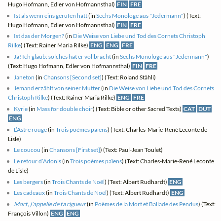
Hugo Hofmann, Edler von Hofmannsthal)
FIN
FRE
Ist als wenn eins gerufen hätt
(in
Sechs Monologe aus "Jedermann"
) (Text:
Hugo Hofmann, Edler von Hofmannsthal)
FIN
FRE
Ist das der Morgen?
(in
Die Weise von Liebe und Tod des Cornets Christoph
Rilke
) (Text: Rainer Maria Rilke)
ENG
ENG
FRE
Ja! Ich glaub: solches hat er vollbracht
(in
Sechs Monologe aus "Jedermann"
)
(Text: Hugo Hofmann, Edler von Hofmannsthal)
FIN
FRE
Janeton
(in
Chansons [Second set]
) (Text: Roland Stähli)
Jemand erzählt von seiner Mutter
(in
Die Weise von Liebe und Tod des Cornets
Christoph Rilke
) (Text: Rainer Maria Rilke)
ENG
FRE
Kyrie
(in
Mass for double choir
) (Text: Bible or other Sacred Texts)
CAT
DUT
ENG
L’Astre rouge
(in
Trois poèmes païens
) (Text: Charles-Marie-René Leconte de
Lisle)
Le coucou
(in
Chansons [First set]
) (Text: Paul-Jean Toulet)
Le retour d’Adonis
(in
Trois poèmes païens
) (Text: Charles-Marie-René Leconte
de Lisle)
Les bergers
(in
Trois Chants de Noël
) (Text: Albert Rudhardt)
ENG
Les cadeaux
(in
Trois Chants de Noël
) (Text: Albert Rudhardt)
ENG
Mort, j'appelle de ta rigueur
(in
Poèmes de la Mort et Ballade des Pendus
) (Text:
François Villon)
ENG
ENG