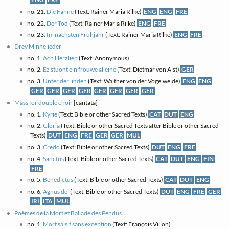
no. 21.
Die Fahne
(Text: Rainer Maria Rilke)
ENG
ENG
FRE
no. 22.
Der Tod
(Text: Rainer Maria Rilke)
ENG
FRE
no. 23.
Im nächsten Frühjahr
(Text: Rainer Maria Rilke)
ENG
FRE
Drey Minnelieder
no. 1.
Ach Herzliep
(Text: Anonymous)
no. 2.
Ez stuont ein frouwe alleine
(Text: Dietmar von Aist)
GER
no. 3.
Unter der linden
(Text: Walther von der Vogelweide)
ENG
ENG
GER
GER
GER
GER
GER
GER
GER
GER
Mass for double choir
[cantata]
no. 1.
Kyrie
(Text: Bible or other Sacred Texts)
CAT
DUT
ENG
no. 2.
Gloria
(Text: Bible or other Sacred Texts after Bible or other Sacred
Texts)
DUT
ENG
FRE
GER
GER
MUL
no. 3.
Credo
(Text: Bible or other Sacred Texts)
DUT
ENG
FRE
no. 4.
Sanctus
(Text: Bible or other Sacred Texts)
CAT
DUT
ENG
FIN
FRE
no. 5.
Benedictus
(Text: Bible or other Sacred Texts)
CAT
DUT
ENG
no. 6.
Agnus dei
(Text: Bible or other Sacred Texts)
DUT
ENG
FRE
GER
IRI
ITA
MUL
Poèmes de la Mort et Ballade des Pendus
no. 1.
Mort saisit sans exception
(Text: François Villon)