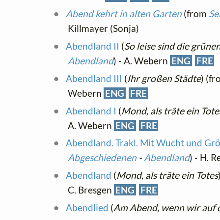
Abend kehrt in alten Garten
(from
Se
Killmayer (Sonja)
Abendland II
(
So leise sind die grün
Abendland
) - A. Webern
ENG
FRE
Abendland III
(
Ihr großen Städte
) (f
Webern
ENG
FRE
Abendland I
(
Mond, als träte ein Tote
A. Webern
ENG
FRE
Abendland. Trakl. Mit Wucht und Gr
Abgeschiedenen
-
Abendland
) - H. 
Abendland
(
Mond, als träte ein Totes
C. Bresgen
ENG
FRE
Abendlied
(
Am Abend, wenn wir auf 