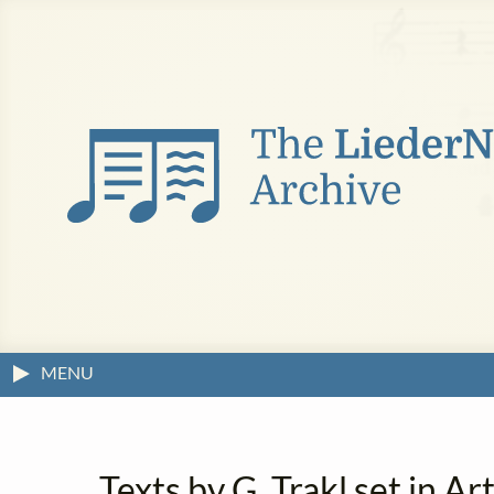
MENU
Texts by G. Trakl set in 