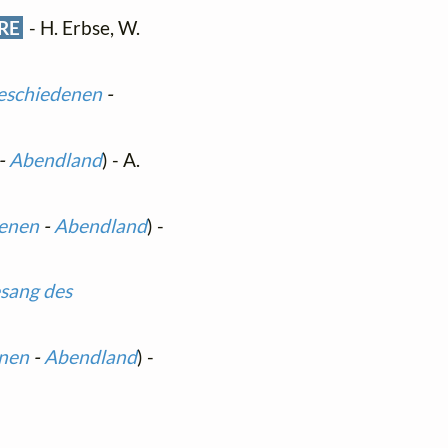
RE
- H. Erbse, W.
eschiedenen
-
-
Abendland
) - A.
denen
-
Abendland
) -
sang des
nen
-
Abendland
) -