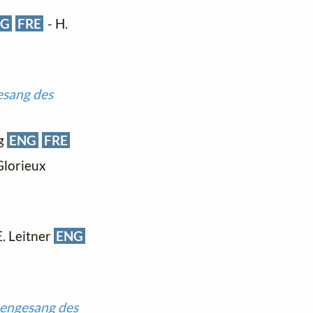
NG
FRE
- H.
sang des
ng
ENG
FRE
 Glorieux
 E. Leitner
ENG
bengesang des