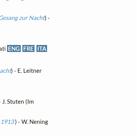
Gesang zur Nacht
) -
iati
ENG
FRE
ITA
acht
) - E. Leitner
 J. Stuten (Im
 -1913
) - W. Nening