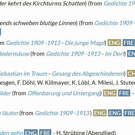
er kehrt des Kirchturms Schatten
) (from
Gedichte 1
ends schweben blutige Linnen
) (from
Gedichte 1909
A
om
Gedichte 1909 -1913
-
Die junge Magd
)
ENG
FRE
Fledermäuse
(from
Gedichte 1909 -1913
-
Im Dorf
)
E
ebastian im Traum
-
Gesang des Abgeschiedenen
)
CH
sgen, F. Döhl, W. Killmayer, K. Löbl, A. Milesi, J. Stu
lder
(from
Offenbarung und Untergang
)
ENG
FRE
-
 läuten
(from
Gedichte 1909 -1913
)
ENG
ENG
FRE
aden gehn
ENG
FRE
- H. Strübing (Abendlied)