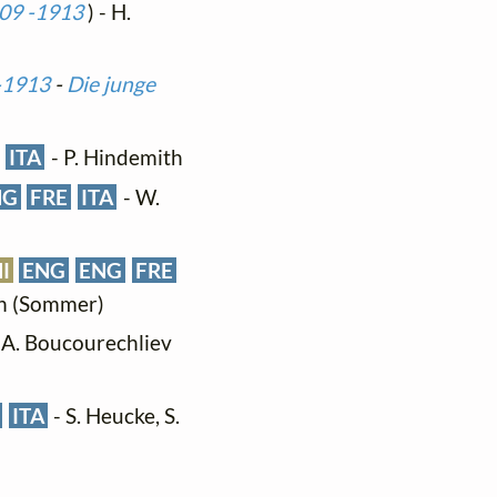
909 -1913
) - H.
 -1913
-
Die junge
ITA
- P. Hindemith
NG
FRE
ITA
- W.
I
ENG
ENG
FRE
ten (Sommer)
 A. Boucourechliev
ITA
- S. Heucke, S.