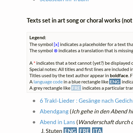
Texts set in art song or choral works (n
Legend:
The symbol
[x]
indicates a placeholder for a text tha
The symbol
⊗
indicates a translation that is missing
A
*
indicates that a text cannot (yet?) be displayed o
Special notes: All titles and first lines are included
Titles used by the text author appear in
boldface
. 
A
language code
in a blue rectangle like
ENG
indica
A grey rectangle like
FRE
indicates a particular tran
6 Trakl-Lieder : Gesänge nach Gedich
Abendgang
(
Ich gehe in den Abend h
Abend in Lans
(
Wanderschaft durch
J. Stuten
ENG
FRE
ITA