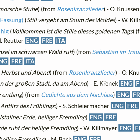
 morsche Stube
) (from
Rosenkranzlieder
) - O. Knusse
 Fassung)
(
Still vergeht am Saum des Waldes
) - W. Ki
uhig
(
Vollkommen ist die Stille dieses goldenen Tags
) 
H. Reutter
ENG
FRE
ITA
msel im schwarzen Wald ruft
) (from
Sebastian im Tra
NG
FRE
ITA
d Herbst und Abend
) (from
Rosenkranzlieder
) - O. Kn
n der großen Stadt, da am Abend
) - E. Křenek
ENG
F
g entlang
) (from
Gedichte aus dem Nachlass
)
ENG
FR
ntlitz des Frühlings;
) - S. Schleiermacher
ENG
FRE
stallner Erde, heiliger Fremdling
)
ENG
FRE
rde ruht der heilige Fremdling
) - W. Killmayer
ENG
F
heilige Fremdling
) - M. Bach
ENG
FRE