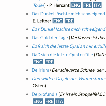
Todes
) - P. Hersant
ENG
FRE
ITA
Das Dunkel löschte mich schweigend
E. Leitner
ENG
FRE
Das Dunkel löschte mich schweigend
Das Gold der Tage
(
Verflossen ist das
Daß sich die letzte Qual an mir erfüll
Daß sich die letzte Qual erfülle
(
Daß s
ENG
FRE
Delirium
(
Der schwarze Schnee, der 
Den wilden Orgeln des Wintersturm
Osten)
De profundis
(
Es ist ein Stoppelfeld, 
ENG
FRE
ITA