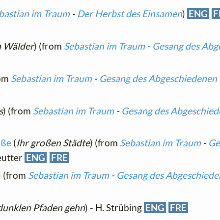
bastian im Traum
-
Der Herbst des Einsamen
)
ENG
F
en Wälder
) (from
Sebastian im Traum
-
Gesang des Abg
rom
Sebastian im Traum
-
Gesang des Abgeschiedenen
s
) (from
Sebastian im Traum
-
Gesang des Abgeschie
öße
(
Ihr großen Städte
) (from
Sebastian im Traum
-
Ge
Reutter
ENG
FRE
) (from
Sebastian im Traum
-
Gesang des Abgeschiede
dunklen Pfaden gehn
) - H. Strübing
ENG
FRE