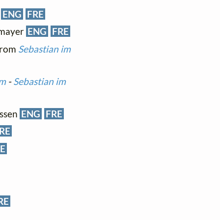
n
ENG
FRE
llmayer
ENG
FRE
(from
Sebastian im
um
-
Sebastian im
ussen
ENG
FRE
RE
E
RE