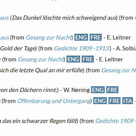
 aus
(
Das Dunkel löschte mich schweigend aus
) (from
 aus
(from
Gesang zur Nacht
)
ENG
FRE
- E. Leitner
 Gold der Tage
) (from
Gedichte 1909 -1913
) - A. Solb
e
(from
Gesang zur Nacht
)
ENG
FRE
- E. Leitner
ich die letzte Qual an mir erfülle
) (from
Gesang zur N
von den Dächern rinnt;
) - W. Nening
ENG
FRE
s
(from
Offenbarung und Untergang
)
ENG
FRE
ITA
-
in das ein schwarzer Regen fällt
) (from
Gedichte 1909