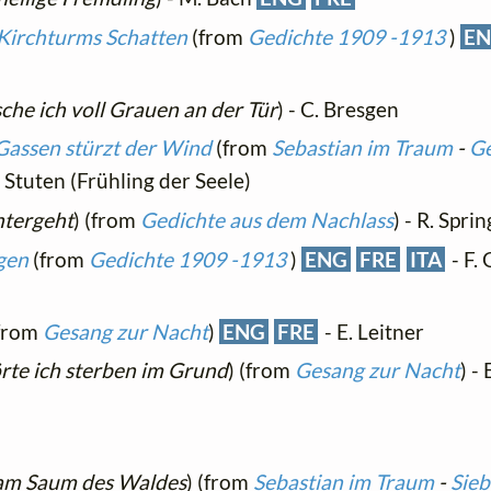
 Kirchturms Schatten
(from
Gedichte 1909 -1913
)
E
sche ich voll Grauen an der Tür
) - C. Bresgen
 Gassen stürzt der Wind
(from
Sebastian im Traum
-
Ge
. Stuten (Frühling der Seele)
ntergeht
) (from
Gedichte aus dem Nachlass
) - R. Spri
gen
(from
Gedichte 1909 -1913
)
ENG
FRE
ITA
- F.
from
Gesang zur Nacht
)
ENG
FRE
- E. Leitner
rte ich sterben im Grund
) (from
Gesang zur Nacht
) -
 am Saum des Waldes
) (from
Sebastian im Traum
-
Sie