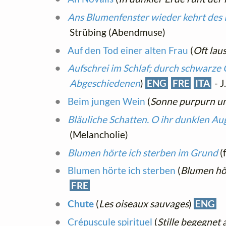
Ans Blumenfenster wieder kehrt des
Strübing (Abendmuse)
Auf den Tod einer alten Frau
(
Oft lau
Aufschrei im Schlaf; durch schwarze
Abgeschiedenen
)
ENG
FRE
ITA
- J
Beim jungen Wein
(
Sonne purpurn u
Bläuliche Schatten. O ihr dunklen Au
(Melancholie)
Blumen hörte ich sterben im Grund
(
Blumen hörte ich sterben
(
Blumen hö
FRE
Chute
(
Les oiseaux sauvages
)
ENG
Crépuscule spirituel
(
Stille begegnet