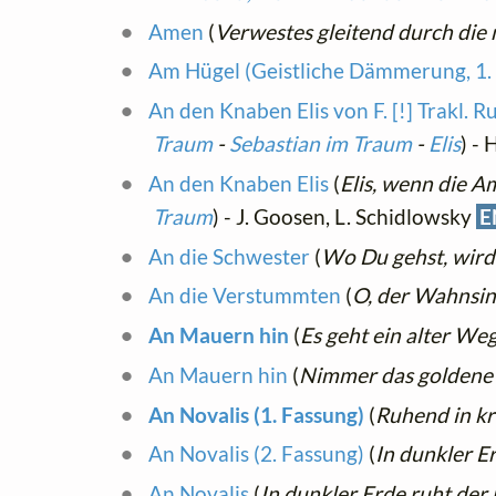
Amen
(
Verwestes gleitend durch die
Am Hügel (Geistliche Dämmerung, 1.
An den Knaben Elis von F. [!] Trakl. R
Traum
-
Sebastian im Traum
-
Elis
) - 
An den Knaben Elis
(
Elis, wenn die A
Traum
) - J. Goosen, L. Schidlowsky
E
An die Schwester
(
Wo Du gehst, wir
An die Verstummten
(
O, der Wahnsin
An Mauern hin
(
Es geht ein alter We
An Mauern hin
(
Nimmer das goldene A
An Novalis (1. Fassung)
(
Ruhend in kri
An Novalis (2. Fassung)
(
In dunkler E
An Novalis
(
In dunkler Erde ruht der 