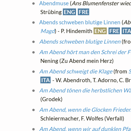
Abendmuse
(
Ans Blumenfenster wied
Strübing
ENG
FRE
Abends schweben blutige Linnen
(
Ab
Magd
) - P. Hindemith
ENG
FRE
IT
Abends schweben blutige Linnen
(fr
Am Abend hört man den Schrei der 
Nening (Zu Abend mein Herz)
Am Abend schweigt die Klage
(from
S
ITA
- W. Abendroth, T. Adorno, C. Bre
Am Abend tönen die herbstlichen Wä
(Grodek)
Am Abend, wenn die Glocken Frieden
Schleiermacher, F. Wolfes (Verfall)
Am Abend, wenn wir auf dunklen Pf