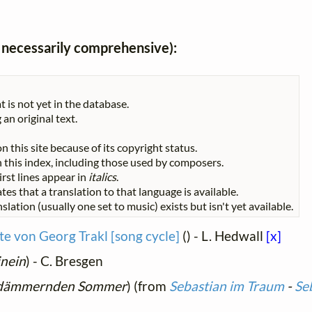
ot necessarily comprehensive):
t is not yet in the database.
 an original text.
n this site because of its copyright status.
 in this index, including those used by composers.
First lines appear in
italics
.
tes that a translation to that language is available.
slation (usually one set to music) exists but isn't yet available.
te von Georg Trakl [song cycle]
(
) - L. Hedwall
[x]
inein
) - C. Bresgen
 dämmernden Sommer
) (from
Sebastian im Traum
-
Se