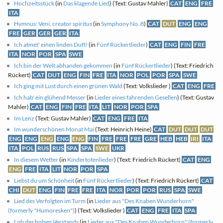
Hochzeitsstück
(in
Das klagende Lied
) (Text: Gustav Mahler)
CAT
ENG
FRE
ITA
Hymnus: Veni, creator spiritus
(in
Symphony No. 8
)
CAT
DUT
ENG
ENG
FRE
GER
GER
GER
ITA
Ich atmet' einen linden Duft!
(in
Fünf Rückertlieder
)
CAT
ENG
FIN
FRE
ITA
NOR
POR
SPA
SWE
Ich bin der Welt abhanden gekommen
(in
Fünf Rückertlieder
) (Text: Friedrich
Rückert)
CAT
DUT
ENG
FIN
FRE
ITA
NOR
POL
POR
SPA
SWE
Ich ging mit Lust durch einen grünen Wald
(Text: Volkslieder )
CAT
ENG
FRE
Ich hab' ein glühend Messer
(in
Lieder eines fahrenden Gesellen
) (Text: Gustav
Mahler)
CAT
ENG
FIN
FRE
ITA
LIT
NOR
POR
SPA
Im Lenz
(Text: Gustav Mahler)
CAT
ENG
FRE
ITA
Im wunderschönen Monat Mai
(Text: Heinrich Heine)
CAT
DUT
DUT
DUT
ENG
ENG
ENG
ENG
ENG
FIN
FRE
FRE
FRE
GRE
HEB
HEB
IRI
ITA
ITA
POL
RUS
RUS
SPA
SPA
SWE
UKR
In diesem Wetter
(in
Kindertotenlieder
) (Text: Friedrich Rückert)
CAT
ENG
ENG
FRE
ITA
LIT
NOR
POR
SPA
Liebst du um Schönheit
(in
Fünf Rückertlieder
) (Text: Friedrich Rückert)
CAT
CHI
DUT
ENG
FIN
FRE
FRE
ITA
NOR
POR
POR
RUS
SPA
SWE
Lied des Verfolgten im Turm
(in
Lieder aus "Des Knaben Wunderhorn"
(formerly "Humoresken")
) (Text: Volkslieder )
CAT
ENG
FRE
ITA
SPA
Lob des hohen Verstands
(in
Lieder aus "Des Knaben Wunderhorn" (formerly