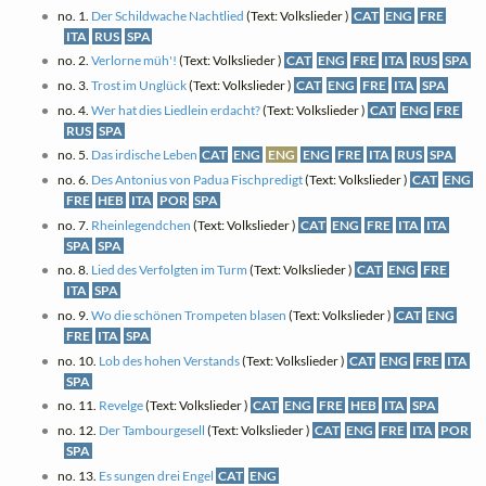
no. 1.
Der Schildwache Nachtlied
(Text: Volkslieder )
CAT
ENG
FRE
ITA
RUS
SPA
no. 2.
Verlorne müh'!
(Text: Volkslieder )
CAT
ENG
FRE
ITA
RUS
SPA
no. 3.
Trost im Unglück
(Text: Volkslieder )
CAT
ENG
FRE
ITA
SPA
no. 4.
Wer hat dies Liedlein erdacht?
(Text: Volkslieder )
CAT
ENG
FRE
RUS
SPA
no. 5.
Das irdische Leben
CAT
ENG
ENG
ENG
FRE
ITA
RUS
SPA
no. 6.
Des Antonius von Padua Fischpredigt
(Text: Volkslieder )
CAT
ENG
FRE
HEB
ITA
POR
SPA
no. 7.
Rheinlegendchen
(Text: Volkslieder )
CAT
ENG
FRE
ITA
ITA
SPA
SPA
no. 8.
Lied des Verfolgten im Turm
(Text: Volkslieder )
CAT
ENG
FRE
ITA
SPA
no. 9.
Wo die schönen Trompeten blasen
(Text: Volkslieder )
CAT
ENG
FRE
ITA
SPA
no. 10.
Lob des hohen Verstands
(Text: Volkslieder )
CAT
ENG
FRE
ITA
SPA
no. 11.
Revelge
(Text: Volkslieder )
CAT
ENG
FRE
HEB
ITA
SPA
no. 12.
Der Tambourgesell
(Text: Volkslieder )
CAT
ENG
FRE
ITA
POR
SPA
no. 13.
Es sungen drei Engel
CAT
ENG