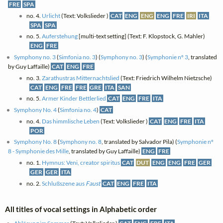
FRE
SPA
no. 4.
Urlicht
(Text: Volkslieder )
CAT
ENG
ENG
ENG
FRE
IRI
ITA
SPA
SPA
no. 5.
Auferstehung
[multi-text setting] (Text: F. Klopstock, G. Mahler)
ENG
FRE
Symphony no. 3
(
Simfonia no. 3
) (
Symphony no. 3
) (
Symphonie nº 3
, translated
by Guy Laffaille)
CAT
ENG
FRE
no. 3.
Zarathustras Mitternachtslied
(Text: Friedrich Wilhelm Nietzsche)
CAT
ENG
FRE
FRE
GRE
ITA
SAN
no. 5.
Armer Kinder Bettlerlied
CAT
ENG
FRE
ITA
Symphony No. 4
(
Simfonia no. 4
)
CAT
no. 4.
Das himmlische Leben
(Text: Volkslieder )
CAT
ENG
FRE
ITA
POR
Symphony No. 8
(
Symphony no. 8
, translated by Salvador Pila) (
Symphonie nº
8 - Symphonie des Mille
, translated by Guy Laffaille)
ENG
FRE
no. 1.
Hymnus: Veni, creator spiritus
CAT
DUT
ENG
ENG
FRE
GER
GER
GER
ITA
no. 2.
Schlußszene aus
Faust
CAT
ENG
FRE
ITA
All titles of vocal settings in Alphabetic order