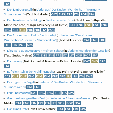
ITA
Der Tambourgesell
(in
Lieder aus "Des Knaben Wunderhorn" (formerly
"Humoresken")
) (Text: Volkslieder )
CAT
ENG
FRE
ITA
POR
SPA
Der Trunkene im Frühling
(in
Das Lied von der Erde
) (Text: Hans Bethge after
Marie Jean Léon, Marquis d'Hervey-Saint-Denys)
CAT
ENG
ENG
ENG
ENG
ENG
FRE
FRE
FRE
FRE
ITA
POR
Des Antonius von Padua Fischpredigt
(in
Lieder aus "Des Knaben
Wunderhorn" (formerly "Humoresken")
) (Text: Volkslieder )
CAT
ENG
FRE
HEB
ITA
POR
SPA
Die zwei blauen Augen von meinem Schatz
(in
Lieder eines fahrenden Gesellen
)
(Text: Gustav Mahler)
CAT
ENG
FIN
FRE
ITA
LIT
NOR
POR
SPA
Erinnerung
(Text: Richard Volkmann , as Richard Leander)
CAT
ENG
FRE
ITA
Es fiel ein Reif in der Frühlingsnacht
(Text: Heinrich Heine after Volkslieder )
CAT
DUT
DUT
ENG
ENG
ENG
FRE
FRE
IRI
ITA
ITA
SWE
Es sungen drei Engel
(in
Lieder aus "Des Knaben Wunderhorn" (formerly
"Humoresken")
)
CAT
ENG
Frühlingsmorgen
CAT
ENG
ENG
FRE
ITA
SPA
Ging heut morgen übers Feld
(in
Lieder eines fahrenden Gesellen
) (Text: Gustav
Mahler)
CAT
ENG
FIN
FRE
ITA
LIT
NOR
POR
SPA
Hans und Grete
(Text: Gustav Mahler)
CAT
ENG
FRE
SPA