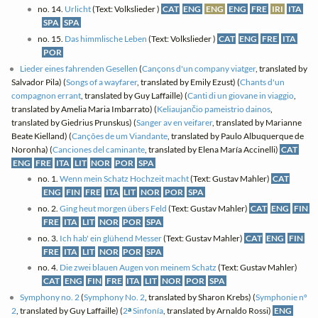
no. 14.
Urlicht
(Text: Volkslieder )
CAT
ENG
ENG
ENG
FRE
IRI
ITA
SPA
SPA
no. 15.
Das himmlische Leben
(Text: Volkslieder )
CAT
ENG
FRE
ITA
POR
Lieder eines fahrenden Gesellen
(
Cançons d'un company viatger
, translated by
Salvador Pila) (
Songs of a wayfarer
, translated by Emily Ezust) (
Chants d'un
compagnon errant
, translated by Guy Laffaille) (
Canti di un giovane in viaggio
,
translated by Amelia Maria Imbarrato) (
Keliaujančio pameistrio dainos
,
translated by Giedrius Prunskus) (
Sanger av en veifarer
, translated by Marianne
Beate Kielland) (
Canções de um Viandante
, translated by Paulo Albuquerque de
Noronha) (
Canciones del caminante
, translated by Elena María Accinelli)
CAT
ENG
FRE
ITA
LIT
NOR
POR
SPA
no. 1.
Wenn mein Schatz Hochzeit macht
(Text: Gustav Mahler)
CAT
ENG
FIN
FRE
ITA
LIT
NOR
POR
SPA
no. 2.
Ging heut morgen übers Feld
(Text: Gustav Mahler)
CAT
ENG
FIN
FRE
ITA
LIT
NOR
POR
SPA
no. 3.
Ich hab' ein glühend Messer
(Text: Gustav Mahler)
CAT
ENG
FIN
FRE
ITA
LIT
NOR
POR
SPA
no. 4.
Die zwei blauen Augen von meinem Schatz
(Text: Gustav Mahler)
CAT
ENG
FIN
FRE
ITA
LIT
NOR
POR
SPA
Symphony no. 2
(
Symphony No. 2
, translated by Sharon Krebs) (
Symphonie nº
a
2
, translated by Guy Laffaille) (
2
Sinfonía
, translated by Arnaldo Rossi)
ENG