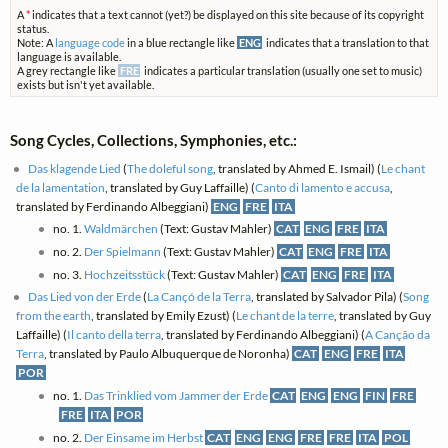
A
*
indicates that a text cannot (yet?) be displayed on this site because of its copyright
status.
Note: A
language code
in a blue rectangle like
ENG
indicates that a translation to that
language is available.
A grey rectangle like
FRE
indicates a particular translation (usually one set to music)
exists but isn't yet available.
Song Cycles, Collections, Symphonies, etc.:
Das klagende Lied
(
The doleful song
, translated by Ahmed E. Ismail) (
Le chant
de la lamentation
, translated by Guy Laffaille) (
Canto di lamento e accusa
,
translated by Ferdinando Albeggiani)
ENG
FRE
ITA
no. 1.
Waldmärchen
(Text: Gustav Mahler)
CAT
ENG
FRE
ITA
no. 2.
Der Spielmann
(Text: Gustav Mahler)
CAT
ENG
FRE
ITA
no. 3.
Hochzeitsstück
(Text: Gustav Mahler)
CAT
ENG
FRE
ITA
Das Lied von der Erde
(
La Cançó de la Terra
, translated by Salvador Pila) (
Song
from the earth
, translated by Emily Ezust) (
Le chant de la terre
, translated by Guy
Laffaille) (
Il canto della terra
, translated by Ferdinando Albeggiani) (
A Canção da
Terra
, translated by Paulo Albuquerque de Noronha)
CAT
ENG
FRE
ITA
POR
no. 1.
Das Trinklied vom Jammer der Erde
CAT
ENG
ENG
FIN
FRE
FRE
ITA
POR
no. 2.
Der Einsame im Herbst
CAT
ENG
ENG
FRE
FRE
ITA
POL