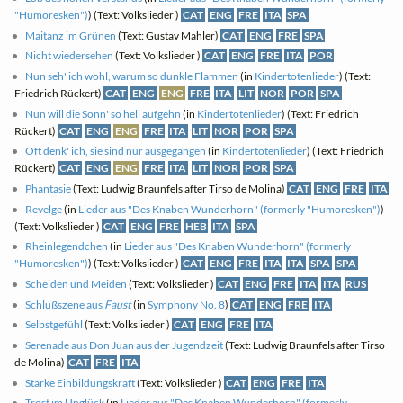
"Humoresken")
) (Text: Volkslieder )
CAT
ENG
FRE
ITA
SPA
Maitanz im Grünen
(Text: Gustav Mahler)
CAT
ENG
FRE
SPA
Nicht wiedersehen
(Text: Volkslieder )
CAT
ENG
FRE
ITA
POR
Nun seh' ich wohl, warum so dunkle Flammen
(in
Kindertotenlieder
) (Text:
Friedrich Rückert)
CAT
ENG
ENG
FRE
ITA
LIT
NOR
POR
SPA
Nun will die Sonn' so hell aufgehn
(in
Kindertotenlieder
) (Text: Friedrich
Rückert)
CAT
ENG
ENG
FRE
ITA
LIT
NOR
POR
SPA
Oft denk' ich, sie sind nur ausgegangen
(in
Kindertotenlieder
) (Text: Friedrich
Rückert)
CAT
ENG
ENG
FRE
ITA
LIT
NOR
POR
SPA
Phantasie
(Text: Ludwig Braunfels after Tirso de Molina)
CAT
ENG
FRE
ITA
Revelge
(in
Lieder aus "Des Knaben Wunderhorn" (formerly "Humoresken")
)
(Text: Volkslieder )
CAT
ENG
FRE
HEB
ITA
SPA
Rheinlegendchen
(in
Lieder aus "Des Knaben Wunderhorn" (formerly
"Humoresken")
) (Text: Volkslieder )
CAT
ENG
FRE
ITA
ITA
SPA
SPA
Scheiden und Meiden
(Text: Volkslieder )
CAT
ENG
FRE
ITA
ITA
RUS
Schlußszene aus
Faust
(in
Symphony No. 8
)
CAT
ENG
FRE
ITA
Selbstgefühl
(Text: Volkslieder )
CAT
ENG
FRE
ITA
Serenade aus Don Juan aus der Jugendzeit
(Text: Ludwig Braunfels after Tirso
de Molina)
CAT
FRE
ITA
Starke Einbildungskraft
(Text: Volkslieder )
CAT
ENG
FRE
ITA
Trost im Unglück
(in
Lieder aus "Des Knaben Wunderhorn" (formerly