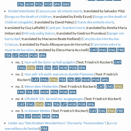
ITA
NOR
POL
POR
SPA
SWE
Kindertotenlieder
(
Cançons per als infants morts
, translated by Salvador Pila)
(
Songs on the death of children
, translated by Emily Ezust) (
Songs on the death of
children (singable)
, translated by David Paley) (
Chants des enfants morts
,
translated by Guy Laffaille) (
Canti per i bambini morti
, translated by Amelia Maria
Imbarrato) (
Mirusių vaikų dainos
, translated by Giedrius Prunskus) (
Sanger om
barns død
, translated by Marianne Beate Kielland) (
Canções das Mortes das
Crianças
, translated by Paulo Albuquerque de Noronha) (
Canciones sobre la
muerte de los niños
, translated by Elena María Accinelli)
CAT
ENG
ENG
FRE
ITA
LIT
NOR
POR
SPA
no. 1.
Nun will die Sonn' so hell aufgehn
(Text: Friedrich Rückert)
CAT
ENG
ENG
FRE
ITA
LIT
NOR
POR
SPA
no. 2.
Nun seh' ich wohl, warum so dunkle Flammen
(Text: Friedrich
Rückert)
CAT
ENG
ENG
FRE
ITA
LIT
NOR
POR
SPA
no. 3.
Wenn dein Mütterlein
(Text: Friedrich Rückert)
CAT
ENG
ENG
FRE
ITA
LIT
NOR
POL
POR
SPA
no. 4.
Oft denk' ich, sie sind nur ausgegangen
(Text: Friedrich Rückert)
CAT
ENG
ENG
FRE
ITA
LIT
NOR
POR
SPA
no. 5.
In diesem Wetter
(Text: Friedrich Rückert)
CAT
ENG
ENG
FRE
ITA
LIT
NOR
POR
SPA
Lieder aus "Des Knaben Wunderhorn" (formerly "Humoresken")
(
Le cor
merveilleux de l'enfant
)
FRE