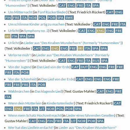
"Humoresken")
) (Text: Volkslieder )
CAT
ENG
FRE
ITA
SPA
Um Mitternacht
(in
Fünf Rückertlieder
) (Text: Friedrich Rückert)
CAT
ENG
FIN
FRE
ITA
NOR
POL
POR
SPA
SWE
Um schlimme Kinder artig zu machen
(Text: Volkslieder )
CAT
ENG
FRE
ITA
Urlicht
(in
Symphony no. 2
) (Text: Volkslieder )
CAT
ENG
ENG
ENG
FRE
IRI
ITA
SPA
SPA
Urlicht
(in
Lieder aus "Des Knaben Wunderhorn" (formerly "Humoresken")
)
(Text: Volkslieder )
CAT
ENG
ENG
ENG
FRE
IRI
ITA
SPA
SPA
Verlorne müh'!
(in
Lieder aus "Des Knaben Wunderhorn" (formerly
"Humoresken")
) (Text: Volkslieder )
CAT
ENG
FRE
ITA
RUS
SPA
Von der Jugend
(in
Das Lied von der Erde
)
CAT
DUT
ENG
ENG
FRE
FRE
FRE
ITA
POR
Von der Schönheit
(in
Das Lied von der Erde
)
CAT
ENG
ENG
ENG
FRE
FRE
FRE
FRE
ITA
POR
Waldmärchen
(in
Das klagende Lied
) (Text: Gustav Mahler)
CAT
ENG
FRE
ITA
Wenn dein Mütterlein
(in
Kindertotenlieder
) (Text: Friedrich Rückert)
CAT
ENG
ENG
FRE
ITA
LIT
NOR
POL
POR
SPA
Wenn mein Schatz Hochzeit macht
(in
Lieder eines fahrenden Gesellen
) (Text:
Gustav Mahler)
CAT
ENG
FIN
FRE
ITA
LIT
NOR
POR
SPA
Wer hat dies Liedlein erdacht?
(in
Lieder aus "Des Knaben Wunderhorn"