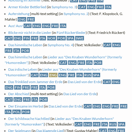
Ablösung im Sommer
(Text: Volkslieder )
CAT
ENG
FRE
ITA
Armer Kinder Bettlerlied
(in
Symphony no. 3
)
CAT
ENG
FRE
ITA
Auferstehung
[multi-text setting] (in
Symphony no. 2
) (Text: F. Klopstock, G.
Mahler)
ENG
FRE
Aus! Aus!
CAT
ENG
ENG
FRE
ITA
Blicke mir nicht in die Lieder
(in
Fünf Rückertlieder
) (Text: Friedrich Rückert)
CAT
ENG
FIN
FRE
ITA
NOR
POR
SPA
SWE
Das himmlische Leben
(in
Symphony No. 4
) (Text: Volkslieder )
CAT
ENG
FRE
ITA
POR
Das himmlische Leben
(in
Lieder aus "Des Knaben Wunderhorn" (formerly
"Humoresken")
) (Text: Volkslieder )
CAT
ENG
FRE
ITA
POR
Das irdische Leben
(in
Lieder aus "Des Knaben Wunderhorn" (formerly
"Humoresken")
)
CAT
ENG
ENG
ENG
FRE
ITA
RUS
SPA
Das Trinklied vom Jammer der Erde
(in
Das Lied von der Erde
)
CAT
ENG
ENG
FIN
FRE
FRE
ITA
POR
Der Abschied
[multi-text setting] (in
Das Lied von der Erde
)
CAT
ENG
FRE
ITA
POR
Der Einsame im Herbst
(in
Das Lied von der Erde
)
CAT
ENG
ENG
FRE
FRE
ITA
POL
POR
Der Schildwache Nachtlied
(in
Lieder aus "Des Knaben Wunderhorn"
(formerly "Humoresken")
) (Text: Volkslieder )
CAT
ENG
FRE
ITA
RUS
SPA
Der Spielmann
(in
Das klagende Lied
) (Text: Gustav Mahler)
CAT
ENG
FRE