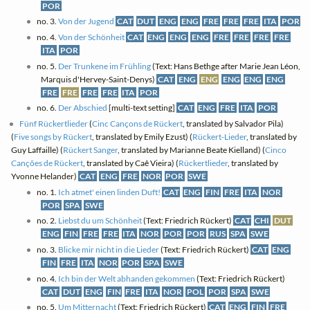
POR
no. 3.
Von der Jugend
CAT
DUT
ENG
ENG
FRE
FRE
FRE
ITA
POR
no. 4.
Von der Schönheit
CAT
ENG
ENG
ENG
FRE
FRE
FRE
FRE
ITA
POR
no. 5.
Der Trunkene im Frühling
(Text: Hans Bethge after Marie Jean Léon,
Marquis d'Hervey-Saint-Denys)
CAT
ENG
ENG
ENG
ENG
ENG
FRE
FRE
FRE
FRE
ITA
POR
no. 6.
Der Abschied
[multi-text setting]
CAT
ENG
FRE
ITA
POR
Fünf Rückertlieder
(
Cinc Cançons de Rückert
, translated by Salvador Pila)
(
Five songs by Rückert
, translated by Emily Ezust) (
Rückert-Lieder
, translated by
Guy Laffaille) (
Rückert Sanger
, translated by Marianne Beate Kielland) (
Cinco
Canções de Rückert
, translated by Caê Vieira) (
Rückertlieder
, translated by
Yvonne Helander)
CAT
ENG
FRE
NOR
POR
SWE
no. 1.
Ich atmet' einen linden Duft!
CAT
ENG
FIN
FRE
ITA
NOR
POR
SPA
SWE
no. 2.
Liebst du um Schönheit
(Text: Friedrich Rückert)
CAT
CHI
DUT
ENG
FIN
FRE
FRE
ITA
NOR
POR
POR
RUS
SPA
SWE
no. 3.
Blicke mir nicht in die Lieder
(Text: Friedrich Rückert)
CAT
ENG
FIN
FRE
ITA
NOR
POR
SPA
SWE
no. 4.
Ich bin der Welt abhanden gekommen
(Text: Friedrich Rückert)
CAT
DUT
ENG
FIN
FRE
ITA
NOR
POL
POR
SPA
SWE
no. 5.
Um Mitternacht
(Text: Friedrich Rückert)
CAT
ENG
FIN
FRE