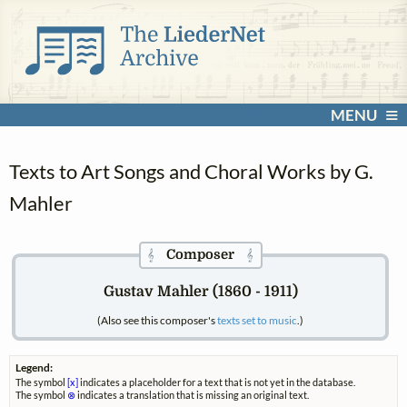
MENU
Texts to Art Songs and Choral Works by G.
Mahler
Composer
𝄞
𝄞
Gustav Mahler (1860 - 1911)
(Also see this composer's
texts set to music
.)
Legend:
The symbol
[x]
indicates a placeholder for a text that is not yet in the database.
The symbol
⊗
indicates a translation that is missing an original text.